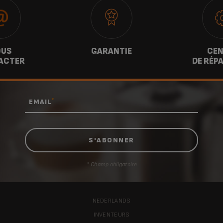
US
GARANTIE
CEN
ACTER
DE RÉP
*
EMAIL
* Champ obligatoire
NEDERLANDS
INVENTEURS