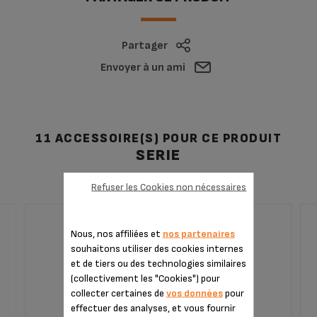
Partager
Envoyer à un ami
11 ACCESSOIRE(S) POUR CE PRODUIT
SERIE
Refuser les Cookies non nécessaires
Nous, nos affiliées et
nos partenaires
DÉTARTRANTS POUDRE X2 F054001B
souhaitons utiliser des cookies internes
et de tiers ou des technologies similaires
(collectivement les "Cookies") pour
collecter certaines de
vos données
pour
effectuer des analyses, et vous fournir