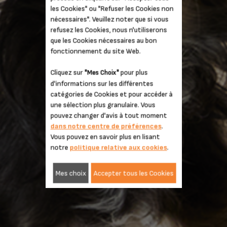
L'intensité du grain. Format mini.
les Cookies" ou "Refuser les Cookies non
nécessaires". Veuillez noter que si vous
refusez les Cookies, nous n'utiliserons
DÉCOUVRIR
que les Cookies nécessaires au bon
fonctionnement du site Web.
Cliquez sur
pour plus
"Mes Choix"
d'informations sur les différentes
catégories de Cookies et pour accéder à
une sélection plus granulaire. Vous
pouvez changer d'avis à tout moment
dans notre centre de préférences
.
Vous pouvez en savoir plus en lisant
notre
politique relative aux cookies
.
Mes choix
Accepter tous les Cookies