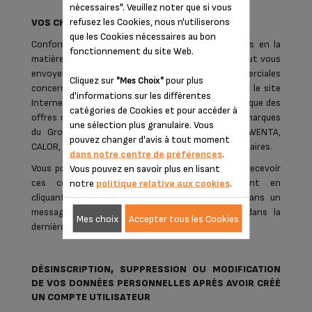
nécessaires". Veuillez noter que si vous
refusez les Cookies, nous n'utiliserons
VOS CHOIX QUANT AU MARKETING DIRECT
que les Cookies nécessaires au bon
Conformément à vos choix et aux lois applicables en la
fonctionnement du site Web.
matière, le Groupe SEB Belgium SA NV et/ou SIS peut vous
envoyer des offres promotionnelles ou commerciales
Cliquez sur
pour plus
"Mes Choix"
concernant les produits et services présentés sur le site
d'informations sur les différentes
Internet, par courrier, par e-mail et par SMS, ainsi que des
catégories de Cookies et pour accéder à
offres concernant les biens et services d'autres marques
une sélection plus granulaire. Vous
du Groupe SEB (telles que SEB, MOULINEX, ROWENTA,
pouvez changer d'avis à tout moment
CALOR, KRUPS, LAGOSTINA, ZYLISS) ou de ses partenaires.
dans notre centre de préférences
.
Vous pouvez décider, à tout moment, de ne plus recevoir
Vous pouvez en savoir plus en lisant
ces communications commerciales, notamment en
notre
politique relative aux cookies
.
cliquant sur le lien de désinscription figurant dans un
message ou en écrivant à l'adresse indiquée dans la
Mes choix
Accepter tous les Cookies
dernière section ci-dessous.
DÉSINSCRIPTION, SUPPRESSION OU MODIFICATION
DE VOS DONNÉES PERSONNELLES APRÈS AVOIR CRÉÉ
UN COMPTE UTILISATEUR