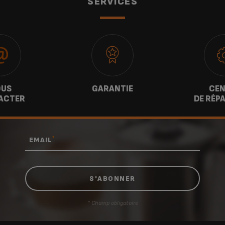
SERVICES
US
GARANTIE
CEN
ACTER
DE RÉP
*
EMAIL
* Champ obligatoire