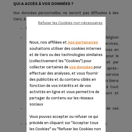
QUI A ACCÈS À VOS DONNÉES ?
Vos données personnelles ne seront pas diffusées à des
tiers, à l'exception des :
Refuser les Cookies non nécessaires
-
filiales du Groupe SEB Belgium SA NV et de SIS ;
-
employés dûment autorisés du Groupe SEB Belgium
Nous, nos affiliées et
nos partenaires
SA NV et de SIS et de leurs fournisseurs de services,
souhaitons utiliser des cookies internes
afin de leur permettre de fournir les services en
et de tiers ou des technologies similaires
question ou de réaliser certaines tâches pour le
(collectivement les "Cookies") pour
compte du Groupe SEB Belgium SA NV et par
collecter certaines de
vos données
pour
conséquent de SIS (y compris le service après-
effectuer des analyses, et vous fournir
vente, les études de marché ou le service
des publicités et du contenu ciblés en
consommateurs, la gestion des comptes, des biens
fonction de vos intérêts et de vos
ou des services fournis actuellement ou à tout
activités en ligne et vous permettre de
moment, les tirages de prix, jeux concours et
partager du contenu sur les réseaux
promotions) ;
sociaux
-
les acheteurs ou acheteurs potentiels de ces
sociétés, dans le cas d'une acquisition ;
Vous pouvez accepter ou refuser ce qui
précède en cliquant sur "Accepter tous
-
dans les cas où la loi ou les autorités l'exigent.
les Cookies" ou "Refuser les Cookies non