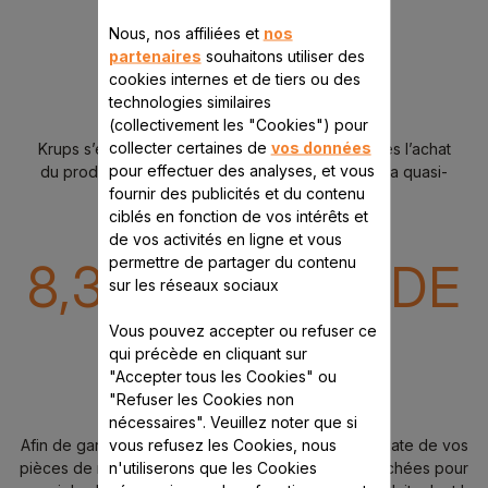
Nous, nos affiliées et
nos
partenaires
souhaitons utiliser des
cookies internes et de tiers ou des
technologies similaires
(collectivement les "Cookies") pour
collecter certaines de
vos données
Krups s’engage à conserver pendant 15 ans après l’achat
pour effectuer des analyses, et vous
du produit les pièces détachées techniques de la quasi-
fournir des publicités et du contenu
totalité des produits*.
ciblés en fonction de vos intérêts et
de vos activités en ligne et vous
permettre de partager du contenu
8,3 MILLIONS DE
sur les réseaux sociaux
PIÈCES
Vous pouvez accepter ou refuser ce
qui précède en cliquant sur
"Accepter tous les Cookies" ou
"Refuser les Cookies non
SUR PLUS DE 30 000 M²
nécessaires". Veuillez noter que si
vous refusez les Cookies, nous
Afin de garantir un maximum de disponibilité immédiate de vos
n'utiliserons que les Cookies
pièces de rechange, Krups stocke les pièces détachées pour