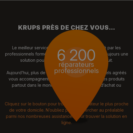
KRUPS PRÈS DE CHEZ VOUS...
Le meilleur service pour vos produits est assuré par les
6 200
professionnels formés par Krups, qui chercheront toujours une
solution pour prolonger l’utilisation d’un produit.
réparateurs
professionnels
Aujourd’hui, plus de 6200 réparateurs professionnels agréés
vous accompagnent pour garantir la durabilité des produits
partout dans le monde, quel que soit le pays d’achat ou
d’utilisatio
Cliquez sur le bouton pour trouver le réparateur le plus proche
de votre domicile. N’oubliez pas de chercher au préalable
parmi nos nombreuses assistances pour trouver la solution en
ligne.