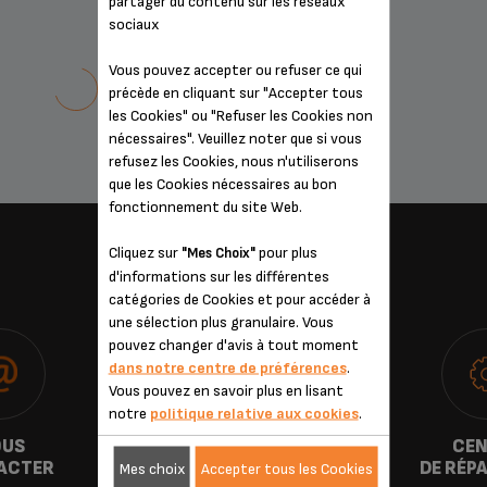
partager du contenu sur les réseaux
sociaux
Vous pouvez accepter ou refuser ce qui
précède en cliquant sur "Accepter tous
les Cookies" ou "Refuser les Cookies non
nécessaires". Veuillez noter que si vous
refusez les Cookies, nous n'utiliserons
que les Cookies nécessaires au bon
fonctionnement du site Web.
Cliquez sur
pour plus
"Mes Choix"
SERVICES
d'informations sur les différentes
catégories de Cookies et pour accéder à
une sélection plus granulaire. Vous
pouvez changer d'avis à tout moment
dans notre centre de préférences
.
Vous pouvez en savoir plus en lisant
notre
politique relative aux cookies
.
US
GARANTIE
CEN
ACTER
DE RÉP
Mes choix
Accepter tous les Cookies