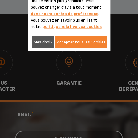
une sélection plus granulaire. Vous
pouvez changer d'avis à tout moment
dans notre centre de préférences
.
Vous pouvez en savoir plus en lisant
notre
politique relative aux cookies
.
SERVICES
Mes choix
Accepter tous les Cookies
US
GARANTIE
CEN
ACTER
DE RÉP
*
EMAIL