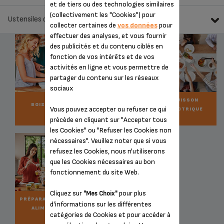
et de tiers ou des technologies similaires
(collectivement les "Cookies") pour
Ustensiles de cuisine
collecter certaines de
vos données
pour
effectuer des analyses, et vous fournir
des publicités et du contenu ciblés en
fonction de vos intérêts et de vos
activités en ligne et vous permettre de
partager du contenu sur les réseaux
sociaux
CUISSON
CUISSON
BOISSONS
Vous pouvez accepter ou refuser ce qui
CONVIVIALE
ÉLECTRIQUE
précède en cliquant sur "Accepter tous
les Cookies" ou "Refuser les Cookies non
nécessaires". Veuillez noter que si vous
refusez les Cookies, nous n'utiliserons
que les Cookies nécessaires au bon
fonctionnement du site Web.
Cliquez sur
pour plus
"Mes Choix"
PRÉPARATION DES
USTENSILES DE
d'informations sur les différentes
ALIMENTS
CUISINE
catégories de Cookies et pour accéder à