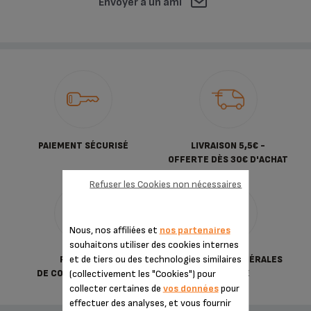
Envoyer à un ami
PAIEMENT SÉCURISÉ
LIVRAISON 5,5€ -
OFFERTE DÈS 30€ D'ACHAT
Refuser les Cookies non nécessaires
Nous, nos affiliées et
nos partenaires
souhaitons utiliser des cookies internes
et de tiers ou des technologies similaires
POLITIQUE
CONDITIONS GÉNÉRALES
(collectivement les "Cookies") pour
DE CONFIDENTIALITÉ
DE VENTE
collecter certaines de
vos données
pour
effectuer des analyses, et vous fournir