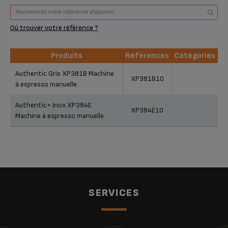
Où trouver votre référence ?
Produits
Références
Catégories
Produits
Références
Catégories
Authentic Gris XP381B Machine
XP381B10
à espresso manuelle
Authentic+ Inox XP384E
XP384E10
Machine à espresso manuelle
SERVICES