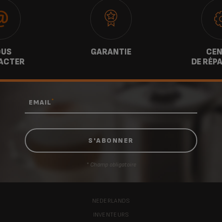
US
GARANTIE
CEN
ACTER
DE RÉP
*
EMAIL
* Champ obligatoire
NEDERLANDS
INVENTEURS