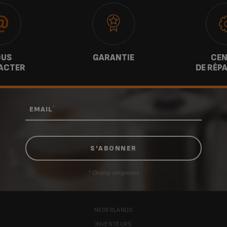
US
GARANTIE
CEN
ACTER
DE RÉP
*
EMAIL
* Champ obligatoire
NEDERLANDS
INVENTEURS