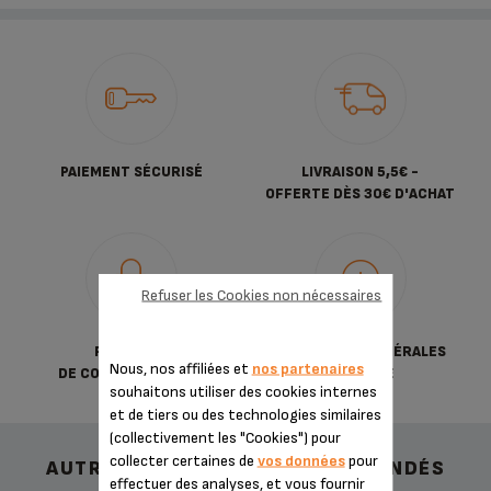
PAIEMENT SÉCURISÉ
LIVRAISON 5,5€ -
OFFERTE DÈS 30€ D'ACHAT
Refuser les Cookies non nécessaires
POLITIQUE
CONDITIONS GÉNÉRALES
Nous, nos affiliées et
nos partenaires
DE CONFIDENTIALITÉ
DE VENTE
souhaitons utiliser des cookies internes
et de tiers ou des technologies similaires
(collectivement les "Cookies") pour
collecter certaines de
vos données
pour
AUTRES ACCESSOIRES RECOMMANDÉS
effectuer des analyses, et vous fournir