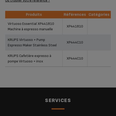
Où trouver votre référence ?
Produits
Références
Catégories
Produits
Références
Catégories
Virtuoso Essential XP441810
XP441810
Machine à espresso manuelle
KRUPS Virtuoso + Pump
XP444C10
Espresso Maker Stainless Steel
KRUPS Cafetière expresso à
XP444C10
pompe Virtuoso + inox
SERVICES