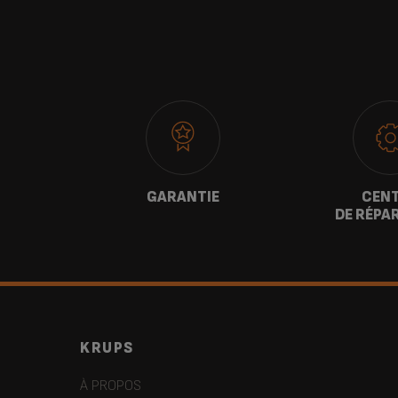
GARANTIE
CEN
TER
DE RÉPA
KRUPS
À PROPOS