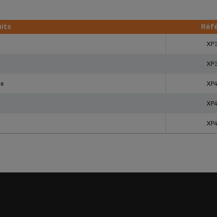
its
Réf
its
Réf
XP
XP
le
XP
XP
XP