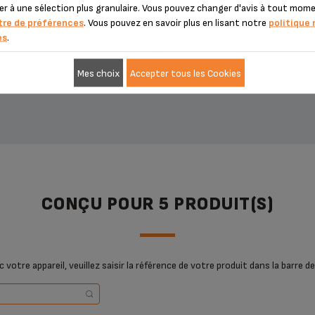
er à une sélection plus granulaire. Vous pouvez changer d'avis à tout mo
11,10 €
17,20 €
tre de préférences
. Vous pouvez en savoir plus en lisant notre
politique 
es
.
Mes choix
Accepter tous les Cookies
AJOUTER AU PANIER
AJOUTER AU PANIER
CONÇU POUR 5 PRODUIT(S)
 votre appareil, veuillez saisir la référence de votre produit dans la barre