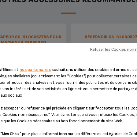
VAPEUR SS-9100052756 POUR
RÉSERVOIR SS-9100052
MACHINE À ESPRESSO
Refuser les Cookies non 
ffiliées et
nos partenaires
souhaitons utiliser des cookies internes et de
ogies similaires (collectivement les "Cookies") pour collecter certaines d
our effectuer des analyses, et vous fournir des publicités et du contenu ci
e vos intérêts et de vos activités en ligne et vous permettre de partager
eaux sociaux
z accepter ou refuser ce qui précède en cliquant sur "Accepter tous les Co
ez une belle mousse de lait pour
Amovible pour un remplissage fa
s Cookies non nécessaires". Veuillez noter que si vous refusez les Cookies,
vos boissons
ons que les Cookies nécessaires au bon fonctionnement du site Web.
Stock disponible
Indisponible,
Tenez-moi inform
r
pour plus d'informations sur les différentes catégories de Coo
"Mes Choix"