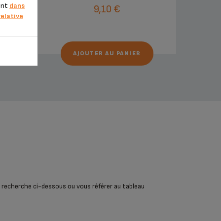
ment
dans
9,10 €
relative
AJOUTER AU PANIER
 de recherche ci-dessous ou vous référer au tableau