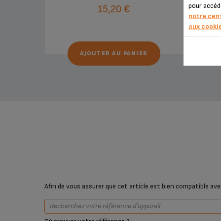
pour accéd
15,20 €
notre cen
aux cooki
AJOUTER AU PANIER
Afin de vous assurer que cet article est bien compatible avec