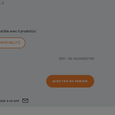
..)
patible avec
5 produit(s)
MPATIBILITÉ
RÉF. : SS-9100052760
AJOUTER AU PANIER
oyer à un ami