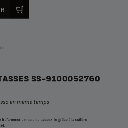
FR
ups
 TASSES SS-9100052760
resso en même temps
 fraîchement moulu et tassez-le grâce à la cuillère-
e).