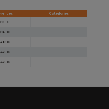
érences
Catégories
érences
Catégories
381B10
384E10
441810
444C10
444C10