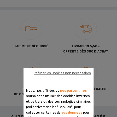
PAIEMENT SÉCURISÉ
LIVRAISON 5,5€ -
OFFERTE DÈS 30€ D'ACHAT
Refuser les Cookies non nécessaires
POLITIQUE
CONDITIONS GÉNÉRALES
Nous, nos affiliées et
nos partenaires
DE CONFIDENTIALITÉ
DE VENTE
souhaitons utiliser des cookies internes
et de tiers ou des technologies similaires
(collectivement les "Cookies") pour
collecter certaines de
vos données
pour
AUTRES ACCESSOIRES RECOMMANDÉS