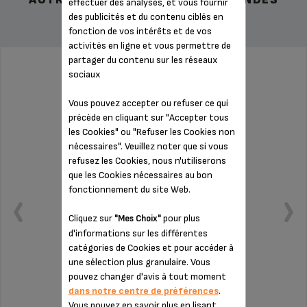
effectuer des analyses, et vous fournir
des publicités et du contenu ciblés en
fonction de vos intérêts et de vos
activités en ligne et vous permettre de
partager du contenu sur les réseaux
sociaux
PORTE-FILTRE SS-9100052758
Vous pouvez accepter ou refuser ce qui
précède en cliquant sur "Accepter tous
les Cookies" ou "Refuser les Cookies non
nécessaires". Veuillez noter que si vous
refusez les Cookies, nous n'utiliserons
que les Cookies nécessaires au bon
fonctionnement du site Web.
Cliquez sur
pour plus
"Mes Choix"
d'informations sur les différentes
catégories de Cookies et pour accéder à
une sélection plus granulaire. Vous
pouvez changer d'avis à tout moment
Accueille les filtres de plusieurs capacités
dans notre centre de préférences
.
Vous pouvez en savoir plus en lisant