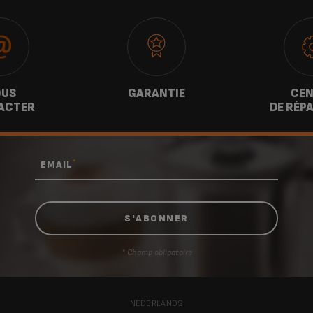
US
GARANTIE
CEN
ACTER
DE RÉP
*
EMAIL
* Champ obligatoire
NEDERLANDS