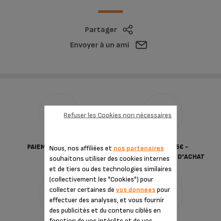
Partager
Envoyer à un ami
Refuser les Cookies non nécessaires
PAIEMENT SÉCURISÉ
LIVRAISON 5,5€ -
Nous, nos affiliées et
nos partenaires
OFFERTE DÈS 30€ D'ACHAT
souhaitons utiliser des cookies internes
et de tiers ou des technologies similaires
(collectivement les "Cookies") pour
collecter certaines de
vos données
pour
effectuer des analyses, et vous fournir
des publicités et du contenu ciblés en
fonction de vos intérêts et de vos