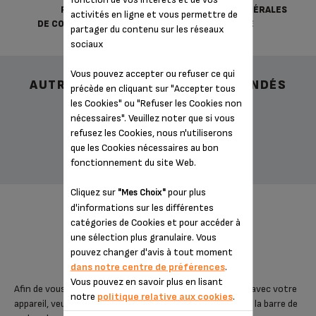
POLITIQUE
CONDITIONS GÉNÉRALES
activités en ligne et vous permettre de
DE CONFIDENTIALITÉ
DE VENTE
partager du contenu sur les réseaux
sociaux
Vous pouvez accepter ou refuser ce qui
AUTRES ACCESSOIRES RECOMMANDÉS
précède en cliquant sur "Accepter tous
les Cookies" ou "Refuser les Cookies non
nécessaires". Veuillez noter que si vous
refusez les Cookies, nous n'utiliserons
que les Cookies nécessaires au bon
fonctionnement du site Web.
Cliquez sur
pour plus
"Mes Choix"
d'informations sur les différentes
catégories de Cookies et pour accéder à
une sélection plus granulaire. Vous
CONÇU POUR 1 PRODUIT(S)
pouvez changer d'avis à tout moment
dans notre centre de préférences
.
Vous pouvez en savoir plus en lisant
Afin de vous assurer que cet article est bien compatible avec votre
notre
politique relative aux cookies
.
appareil, veuillez saisir la référence de votre produit dans la barre de