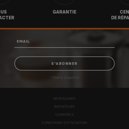
US
GARANTIE
CEN
ACTER
DE RÉP
*
EMAIL
* Champ obligatoire
NEDERLANDS
INVENTEURS
CARRIÈRES
CONDITIONS D'UTILISATION