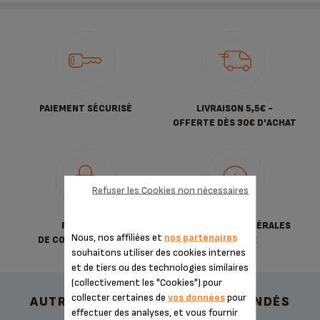
PAIEMENT SÉCURISÉ
LIVRAISON 5,5€ -
OFFERTE DÈS 30€ D'ACHAT
Refuser les Cookies non nécessaires
POLITIQUE
CONDITIONS GÉNÉRALES
Nous, nos affiliées et
nos partenaires
DE CONFIDENTIALITÉ
DE VENTE
souhaitons utiliser des cookies internes
et de tiers ou des technologies similaires
(collectivement les "Cookies") pour
collecter certaines de
vos données
pour
AUTRES ACCESSOIRES RECOMMANDÉS
effectuer des analyses, et vous fournir