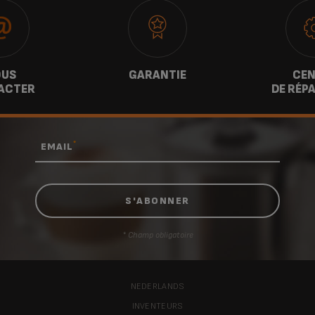
US
GARANTIE
CEN
ACTER
DE RÉP
*
EMAIL
* Champ obligatoire
NEDERLANDS
INVENTEURS