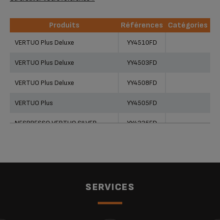
Produits
Références
Catégories
Produits
Références
Catégories
VERTUO Plus Deluxe
YY4510FD
VERTUO Plus Deluxe
YY4503FD
VERTUO Plus Deluxe
YY4508FD
VERTUO Plus
YY4505FD
NESPRESSO VERTUO SILVER
YY4325FD
NESPRESSO VERTUO DARK GREY
YY4153FD
NESPRESSO VERTUO BLACK
YY4154FD
NESPRESSO VERTUO CREAM
YY4151FD
SERVICES
Nespresso Vertuo Plus
XN900T10