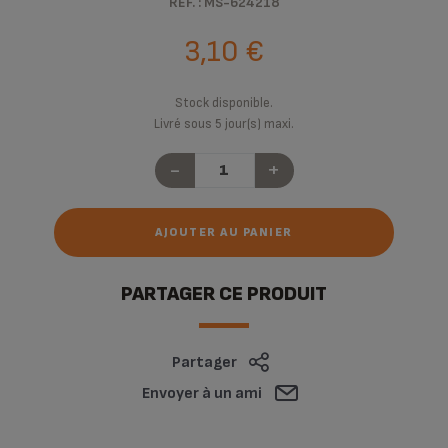
RÉF. : MS-624218
3,10 €
Stock disponible.
Livré sous 5 jour(s) maxi.
-
+
AJOUTER AU PANIER
PARTAGER CE PRODUIT
Partager
Envoyer à un ami