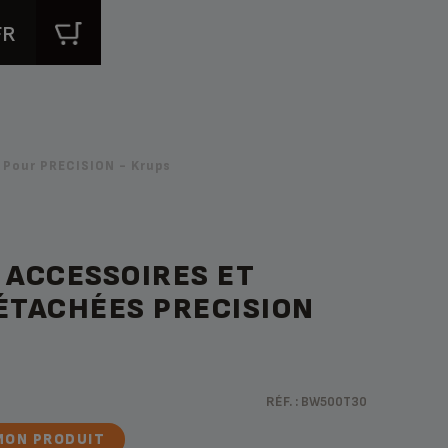
FR
 Pour PRECISION - Krups
 ACCESSOIRES ET
ÉTACHÉES PRECISION
RÉF. :
BW500T30
MON PRODUIT