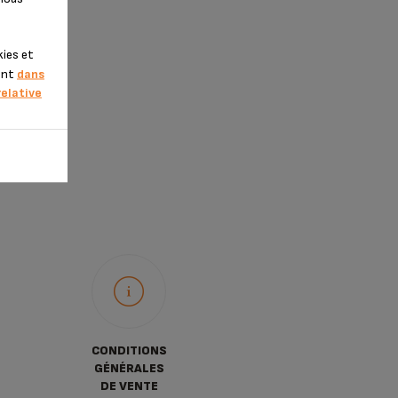
kies et
ment
dans
relative
CONDITIONS
GÉNÉRALES
DE VENTE