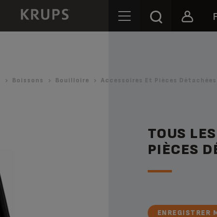
S
Boissons
Bouilloire
Accessoires Et Pièces Détachées
TOUS LES
PIÈCES D
ENREGISTRER 