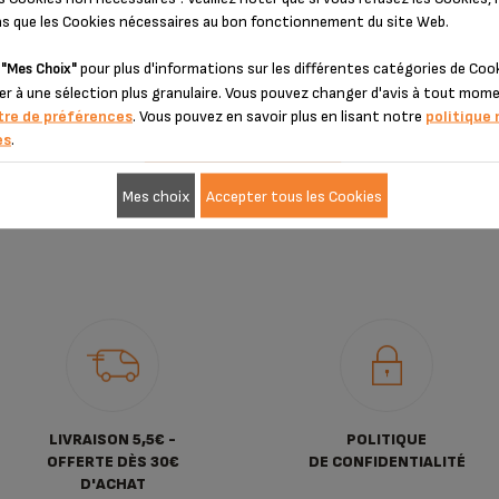
Stock disponible
ons que les Cookies nécessaires au bon fonctionnement du site Web.
10,10 €
r
pour plus d'informations sur les différentes catégories de Coo
"Mes Choix"
er à une sélection plus granulaire. Vous pouvez changer d'avis à tout mo
tre de préférences
. Vous pouvez en savoir plus en lisant notre
politique 
es
.
AJOUTER AU PANIER
Mes choix
Accepter tous les Cookies
LIVRAISON 5,5€ -
POLITIQUE
OFFERTE DÈS 30€
DE CONFIDENTIALITÉ
D'ACHAT