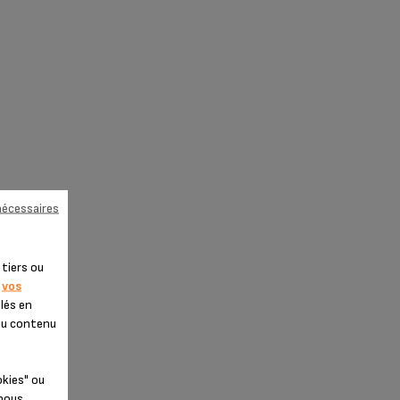
nécessaires
 tiers ou
e
vos
blés en
 du contenu
okies" ou
 nous