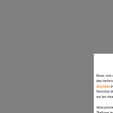
Nous, nos a
des technol
données
p
fonction d
sur les rés
Vous pouve
"Refuser le