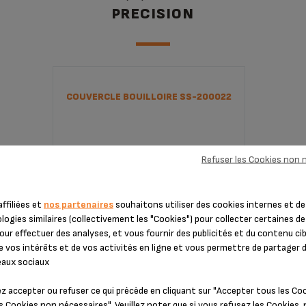
PRECISION
COUVERCLE BOUILLOIRE SS-200022
Refuser les Cookies non 
ffiliées et
nos partenaires
souhaitons utiliser des cookies internes et de
ogies similaires (collectivement les "Cookies") pour collecter certaines d
our effectuer des analyses, et vous fournir des publicités et du contenu ci
e vos intérêts et de vos activités en ligne et vous permettre de partager
eaux sociaux
Utilisation pratique en toute sécurité
z accepter ou refuser ce qui précède en cliquant sur "Accepter tous les Co
s Cookies non nécessaires". Veuillez noter que si vous refusez les Cookies,