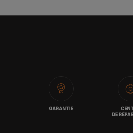
GARANTIE
CEN
TER
DE RÉPA