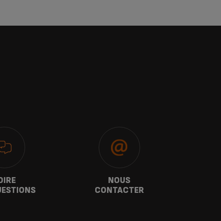
OIRE
NOUS
G
UESTIONS
CONTACTER