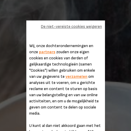
Koffie maken is een universeel gebaar, er zijn duizend
verschillende manieren om koffie te maken. Met het
gamma koffiemachines van KRUPS kan u eindelijk
genieten van uw koffie zoals u hem het liefst heeft.
De niet-vereiste cookies weigeren
Verfijnde recepten op aanvraag, een pallet op maat
gemaakte smaken, opties en nieuwigheden die het u
gemakkelijker maken... en dat allemaal met behoud van
de beste smaak.
Wij, onze dochterondernemingen en
onze
partners
zouden onze eigen
cookies en cookies van derden of
gelijkaardige technologieën (samen
"Cookies") willen gebruiken om enkele
van uw gegevens te
verzamelen
om
analyses uit te voeren, om u gerichte
reclame en content te sturen op basis
van uw belangstelling en van uw online
activiteiten, en om u de mogelijkheid te
geven om content te delen op sociale
media.
U kunt al dan niet akkoord gaan met het