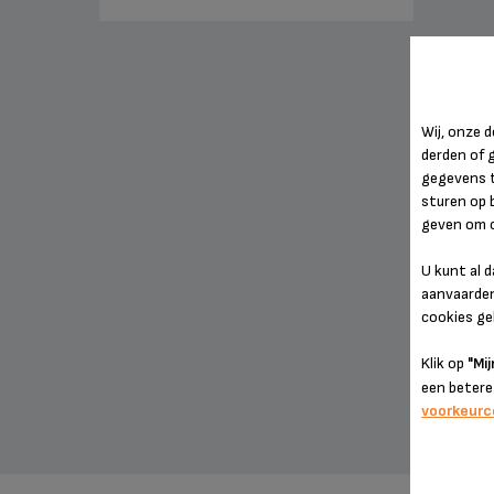
Wij, onze
derden of 
gegevens 
sturen op 
geven om c
U kunt al 
aanvaarden"
cookies geb
Klik op
"Mij
een betere
voorkeur