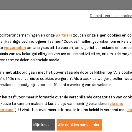
De niet-vereiste cooki
 dochterondernemingen en onze
partners
zouden onze eigen cookies en co
gelijkaardige technologieën (samen "Cookies") willen gebruiken om enkele 
te
verzamelen
om analyses uit te voeren, om u gerichte reclame en conte
basis van uw belangstelling en van uw online activiteiten, en om u de mogel
ontent te delen op sociale media.
dan niet akkoord gaan met het bovenstaande door te klikken op "Alle cooki
 of "De niet-vereiste cookies weigeren". Als u cookies weigert, zullen we a
ruiken die nodig zijn voor de efficiënte werking van de website.
KOOKGEREI
VOEDSELBEREID
voor meer informatie over de verschillende categorieën van coo
n keuzes"
 keuze te kunnen maken. U kunt altijd van mening veranderen
via ons
centrum
. ]. U vindt hierover meer informatie in ons beleid in verband met
co
Mijn keuzes
Alle cookies aanvaarden