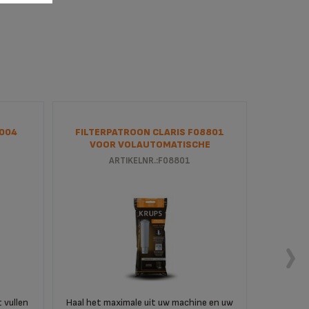
004
FILTERPATROON CLARIS F08801
WATE
VOOR VOLAUTOMATISCHE
ESPRESSOMACHINE
ARTIKELNR.:F08801
A
 vullen
Haal het maximale uit uw machine en uw
Verwijder