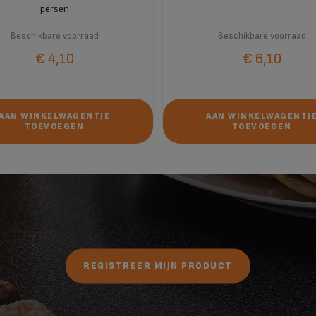
persen
Beschikbare voorraad
Beschikbare voorraad
€ 4,10
€ 6,10
AAN WINKELWAGENTJE
AAN WINKELWAGENTJ
TOEVOEGEN
TOEVOEGEN
REGISTREER MIJN PRODUCT