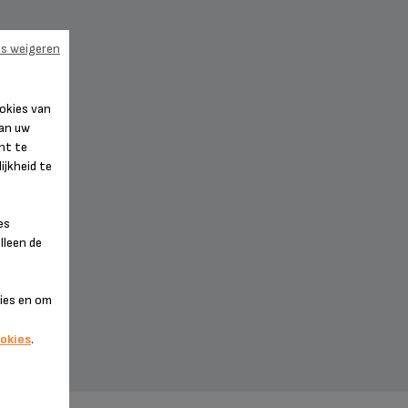
es weigeren
okies van
van uw
nt te
ijkheid te
es
lleen de
ING
kies en om
okies
.