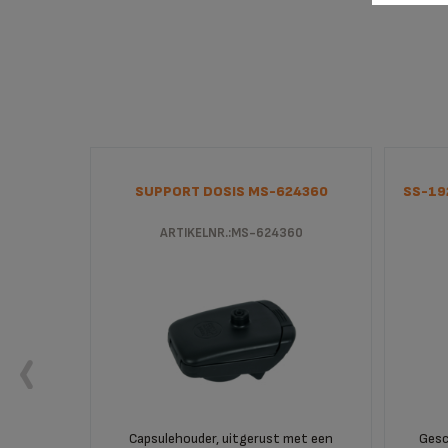
22718
SUPPORT DOSIS MS-624360
SS-19
18
ARTIKELNR.:MS-624360
Capsulehouder, uitgerust met een
Gesc