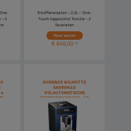
'One-
8 koffierecepten - 2,3L - 'One-
 - 5
Touch Cappuccino' functie - 2
rm
favorieten
Meer weten
€ 649,00
(1)
10
EVIDENCE WILMOTTE
E
EA89W410
 4
VOLAUTOMATISCHE
7L
ESPRESSOMACHINE - 19
KOFFIERECEPTEN - 2,3L