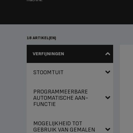
18 ARTIKEL(EN)
VERFIJNINGEN
STOOMTUIT
PROGRAMMEERBARE
Ja (5)
AUTOMATISCHE AAN-
FUNCTIE
Nee (10)
MOGELIJKHEID TOT
Ja (7)
GEBRUIK VAN GEMALEN