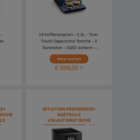
 -
19 koffierecepten - 2,3L - 'One-
ten
Touch Cappuccino' functie - 5
favorieten - OLED-scherm -
Limited Edition
Meer weten
€ 899,00
(1)
CE+
INTUITION PREFERENCE+
ISCHE
EA875U10
15
VOLAUTOMATISCHE
3L
ESPRESSOMACHINE - 15
KOFFIERECEPTEN - 3L