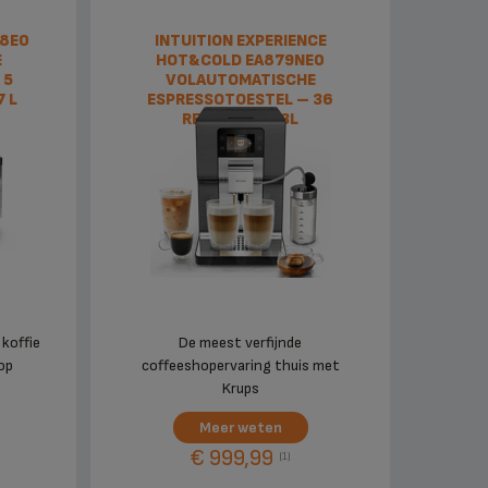
28E0
INTUITION EXPERIENCE
E
HOT&COLD EA879NE0
 5
VOLAUTOMATISCHE
7 L
ESPRESSOTOESTEL – 36
RECEPTEN – 3L
 koffie
De meest verfijnde
op
coffeeshopervaring thuis met
Krups
Meer weten
€ 999,99
(1)