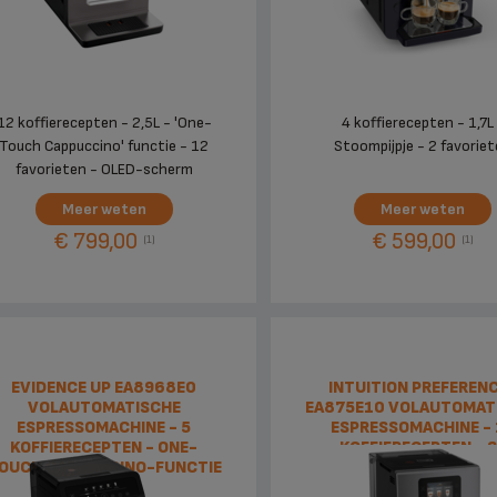
12 koffierecepten - 2,5L - 'One-
4 koffierecepten - 1,7L
Touch Cappuccino' functie - 12
Stoompijpje - 2 favorie
favorieten - OLED-scherm
Meer weten
Meer weten
€ 799,00
€ 599,00
(1)
(1)
EVIDENCE UP EA8968E0
INTUITION PREFEREN
VOLAUTOMATISCHE
EA875E10 VOLAUTOMAT
ESPRESSOMACHINE - 5
ESPRESSOMACHINE - 
KOFFIERECEPTEN - ONE-
KOFFIERECEPTEN - 
OUCH CAPPUCCINO-FUNCTIE