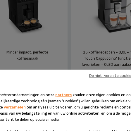
Minder impact, perfecte
15 koffierecepten - 3,0L - 
koffiesmaak
Touch Cappuccino' functie
favorieten - OLED aanraak
Meer weten
Meer weten
De niet-vereiste cooki
€ 639,00
€ 999,99
(1)
(1)
VERGELIJKEN
 dochterondernemingen en onze
partners
zouden onze eigen cookies en co
gelijkaardige technologieën (samen "Cookies") willen gebruiken om enkele 
te
verzamelen
om analyses uit te voeren, om u gerichte reclame en conte
basis van uw belangstelling en van uw online activiteiten, en om u de mogel
ontent te delen op sociale media.
INTUITION EXPERIENCE
ARABICA EA81701
HOT&COLD EA879EE0
VOLAUTOMATISCH