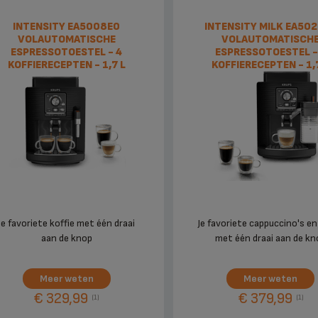
INTENSITY EA5008E0
INTENSITY MILK EA50
VOLAUTOMATISCHE
VOLAUTOMATISCH
ESPRESSOTOESTEL - 4
ESPRESSOTOESTEL -
KOFFIERECEPTEN - 1,7 L
KOFFIERECEPTEN - 1,
Je favoriete koffie met één draai
Je favoriete cappuccino's en
aan de knop
met één draai aan de kn
Meer weten
Meer weten
€ 329,99
€ 379,99
(1)
(1)