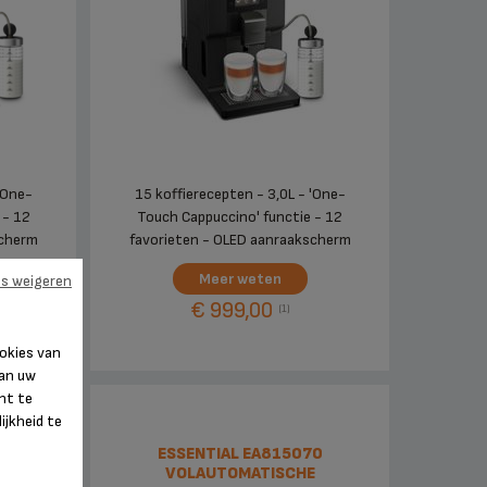
'One-
15 koffierecepten - 3,0L - 'One-
 - 12
Touch Cappuccino' functie - 12
scherm
favorieten - OLED aanraakscherm
Meer weten
es weigeren
€ 999,00
(1)
okies van
van uw
nt te
ijkheid te
0
ESSENTIAL EA815070
E
VOLAUTOMATISCHE