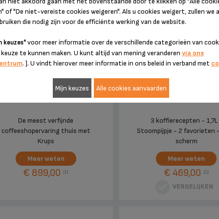
dan niet akkoord gaan met het bovenstaande door te klikken op "Alle cooki
AUTOMATISCHE
ESPRESSOMACHINE -
ESPRESSOMACHINE MET
KOFFIERECEPTEN - 1,
 of "De niet-vereiste cookies weigeren". Als u cookies weigert, zullen we a
BONEN – 30 RECEPTEN – 3L
ruiken die nodig zijn voor de efficiënte werking van de website.
voor meer informatie over de verschillende categorieën van coo
n keuzes"
 keuze te kunnen maken. U kunt altijd van mening veranderen
via ons
centrum
. ]. U vindt hierover meer informatie in ons beleid in verband met
co
Mijn keuzes
Alle cookies aanvaarden
De meest verfijnde
3 koffierecepten - 1,7L
coffeeshopervaring thuis met
Stoompijpje - 2 favorieten 
Krups
scherm
Meer weten
Meer weten
€ 899,00
€ 469,00
(1)
(1)
VERGELIJKEN