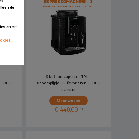
es
 3
ESPRESSOMACHINE - 3
7L
KOFFIERECEPTEN - 1,7L
lleen de
kies en om
okies
.
 -
3 koffierecepten - 1,7L -
- LCD-
Stoompijpje - 2 favorieten - LCD-
scherm
Meer weten
€ 449,00
(1)