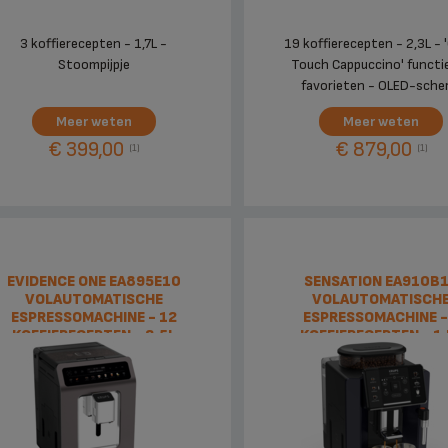
3 koffierecepten - 1,7L -
19 koffierecepten - 2,3L - 
Stoompijpje
Touch Cappuccino' functie
favorieten - OLED-sche
Meer weten
Meer weten
€ 399,00
€ 879,00
(1)
(1)
EVIDENCE ONE EA895E10
SENSATION EA910B
VOLAUTOMATISCHE
VOLAUTOMATISCH
ESPRESSOMACHINE - 12
ESPRESSOMACHINE -
KOFFIERECEPTEN - 2,5L
KOFFIERECEPTEN - 1,