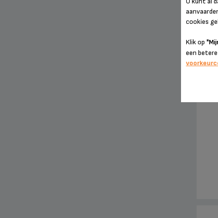
U kunt al 
aanvaarden"
cookies geb
Klik op
"Mij
een betere
voorkeur