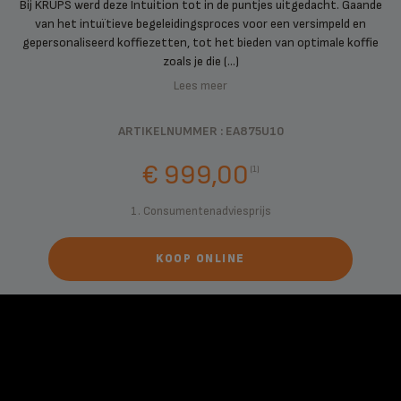
Bij KRUPS werd deze Intuition tot in de puntjes uitgedacht. Gaande
van het intuïtieve begeleidingsproces voor een versimpeld en
gepersonaliseerd koffiezetten, tot het bieden van optimale koffie
zoals je die (...)
Lees meer
ARTIKELNUMMER : EA875U10
€ 999,00
(1)
1. Consumentenadviesprijs
KOOP ONLINE