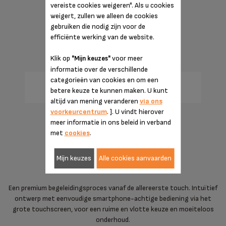
vereiste cookies weigeren". Als u cookies
weigert, zullen we alleen de cookies
gebruiken die nodig zijn voor de
efficiënte werking van de website.
Klik op
voor meer
"Mijn keuzes"
informatie over de verschillende
categorieën van cookies en om een
betere keuze te kunnen maken. U kunt
altijd van mening veranderen
via ons
voorkeurcentrum
. ]. U vindt hierover
meer informatie in ons beleid in verband
met
cookies
.
optimale gebruikerservaring
Mijn keuzes
Alle cookies aanvaarden
Een premium begeleidingsproces vanaf de allereerste touch. Intuïtief
ontwerp met eenvoudige smartphone-achtige bediening via het
grote touchscreen, voor een ruime en vlotte keuze en moeiteloos
onderhoud.