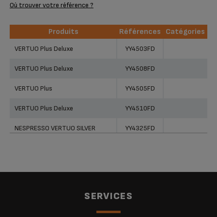
Où trouver votre référence ?
Produits
Références
Catégories
Produits
Références
Catégories
VERTUO Plus Deluxe
YY4503FD
VERTUO Plus Deluxe
YY4508FD
VERTUO Plus
YY4505FD
VERTUO Plus Deluxe
YY4510FD
NESPRESSO VERTUO SILVER
YY4325FD
NESPRESSO VERTUO DARK GREY
YY4153FD
NESPRESSO VERTUO BLACK
YY4154FD
NESPRESSO VERTUO CREAM
YY4151FD
SERVICES
Nespresso Vertuo Plus
XN900T10