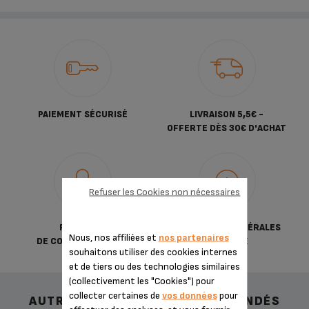
PAIEMENT SÉCURISÉ
LIVRAISON 5,5€ -
OFFERTE DÈS 30€ D'ACHAT
Refuser les Cookies non nécessaires
POLITIQUE
CONDITIONS GÉNÉRALES
Nous, nos affiliées et
nos partenaires
DE CONFIDENTIALITÉ
DE VENTE
souhaitons utiliser des cookies internes
et de tiers ou des technologies similaires
(collectivement les "Cookies") pour
collecter certaines de
vos données
pour
AUTRES ACCESSOIRES RECOMMANDÉS