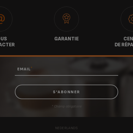
US
GARANTIE
CEN
ACTER
DE RÉP
*
EMAIL
* Champ obligatoire
NEDERLANDS