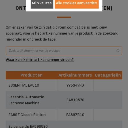
Mijn keuzes
Alle cookies aanvaarden
ONTWORPEN VOOR 65 PRODUCT(EN)
Om er zeker van te zijn dat dit item compatibel is met jouw
apparaat, voer je het artikelnummer van je product in de zoekbalk
hieronder in of check de tabel
Waar kan ik mijn artikelnummer vinden?
Producten
Artikelnummers
Categorieën
Producten
Artikelnummers
Categorieën
ESSENTIAL EA810
YY5347FD
Essential Automatic
EA810570
Espresso Machine
EA89Z Classic Edition
EA89ZB10
Evidence Up EA8968E0