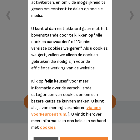
activiteiten, en om u de mogelijkheid te
geven om content te delen op sociale
media.
U kunt al dan niet akkoord gaan met het
bovenstaande door te klikken op "Alle
cookies aanvaarden" of "De niet-
vereiste cookies weigeren". Als u cookies
Vergeet niet om hem tijdig leeg te maken
weigert, zullen we alleen de cookies
gebruiken die nodig zijn voor de
efficiënte werking van de website.
Op voorraad
€ 27,30
Klik op
voor meer
"Mijn keuzes"
informatie over de verschillende
categorieën van cookies en om een
betere keuze te kunnen maken. U kunt
AAN WINKELWAGENTJE TOEVOEGEN
altijd van mening veranderen
via ons
voorkeurcentrum
. ]. U vindt hierover
meer informatie in ons beleid in verband
met
cookies
.