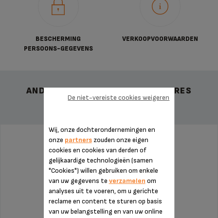
BESCHERMING
VERKOOPVOORWAARDEN
PERSOONS-GEGEVENS
ANDERE AANBEVOLEN ACCESSOIRES
De niet-vereiste cookies weigeren
Wij, onze dochterondernemingen en
onze
partners
zouden onze eigen
KOFFIEDIKOPVANGBAK SS-1600005364
cookies en cookies van derden of
gelijkaardige technologieën (samen
"Cookies") willen gebruiken om enkele
van uw gegevens te
verzamelen
om
analyses uit te voeren, om u gerichte
reclame en content te sturen op basis
van uw belangstelling en van uw online